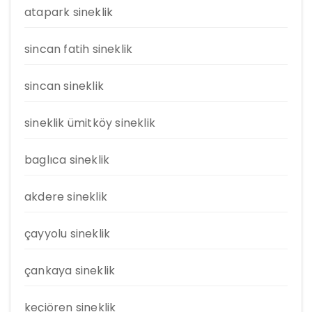
atapark sineklik
sincan fatih sineklik
sincan sineklik
sineklik ümitköy sineklik
baglıca sineklik
akdere sineklik
çayyolu sineklik
çankaya sineklik
keçiören sineklik