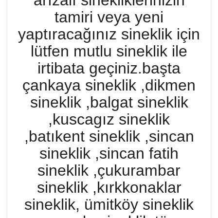
arızalı sinekliklerinizin
tamiri veya yeni
yaptıracağınız sineklik için
lütfen mutlu sineklik ile
irtibata geçiniz.başta
çankaya sineklik ,dikmen
sineklik ,balgat sineklik
,kuscagız sineklik
,batıkent sineklik ,sincan
sineklik ,sincan fatih
sineklik ,çukurambar
sineklik ,kırkkonaklar
sineklik, ümitköy sineklik