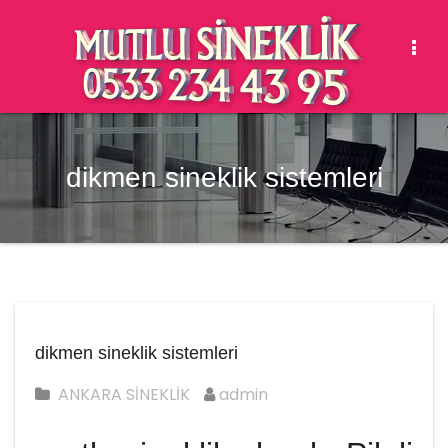
Togg
Navi
dikmen sineklik sistemleri
dikmen sineklik sistemleri
ANKARA SİNEKLİK
admin