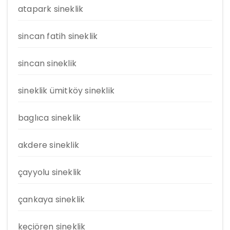
atapark sineklik
sincan fatih sineklik
sincan sineklik
sineklik ümitköy sineklik
baglıca sineklik
akdere sineklik
çayyolu sineklik
çankaya sineklik
keçiören sineklik