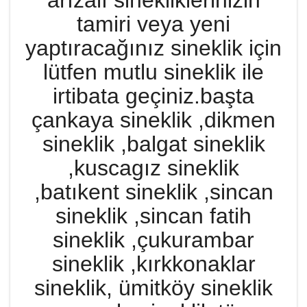
arızalı sinekliklerinizin
tamiri veya yeni
yaptıracağınız sineklik için
lütfen mutlu sineklik ile
irtibata geçiniz.başta
çankaya sineklik ,dikmen
sineklik ,balgat sineklik
,kuscagız sineklik
,batıkent sineklik ,sincan
sineklik ,sincan fatih
sineklik ,çukurambar
sineklik ,kırkkonaklar
sineklik, ümitköy sineklik