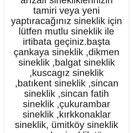
arızalı sinekliklerinizin
tamiri veya yeni
yaptıracağınız sineklik için
lütfen mutlu sineklik ile
irtibata geçiniz.başta
çankaya sineklik ,dikmen
sineklik ,balgat sineklik
,kuscagız sineklik
,batıkent sineklik ,sincan
sineklik ,sincan fatih
sineklik ,çukurambar
sineklik ,kırkkonaklar
sineklik, ümitköy sineklik