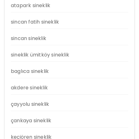
atapark sineklik
sincan fatih sineklik
sincan sineklik
sineklik ümitköy sineklik
baglıca sineklik
akdere sineklik
çayyolu sineklik
çankaya sineklik
keçiören sineklik